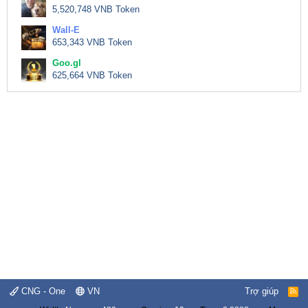
5,520,748 VNB Token
Wall-E
653,343 VNB Token
Goo.gl
625,664 VNB Token
CNG - One
VN
Trợ giúp
R
S