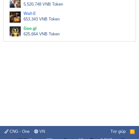
5,520,748 VNB Token
Wall-E
653,343 VNB Token
Goo.gl
625,664 VNB Token
CNG - One
VN
Trợ giúp
R
S