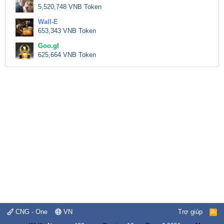
5,520,748 VNB Token
Wall-E
653,343 VNB Token
Goo.gl
625,664 VNB Token
CNG - One
VN
Trợ giúp
R
S