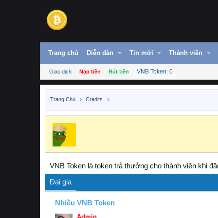
Trang chủ
Diễn đàn
Tin mới
Thành viên
VNB Token: 0
Giao dịch
Nạp tiền
Rút tiền
Trang Chủ
Credits
VNB Token là token trả thưởng cho thành viên khi đăn
Đại gia
Nhiều VNB Token
Admin