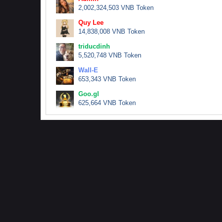
2,002,324,503 VNB Token
Quy Lee
14,838,008 VNB Token
triducdinh
5,520,748 VNB Token
Wall-E
653,343 VNB Token
Goo.gl
625,664 VNB Token