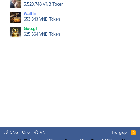
5,520,748 VNB Token
Wall-E
653,343 VNB Token
Goo.gl
625,664 VNB Token
CNG - One
VN
Trợ giúp
R
S