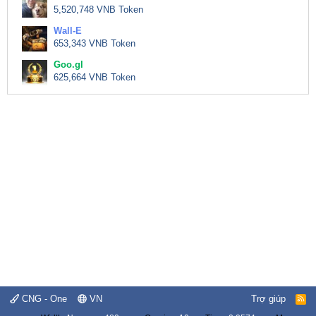
5,520,748 VNB Token
Wall-E
653,343 VNB Token
Goo.gl
625,664 VNB Token
CNG - One
VN
Trợ giúp
R
S