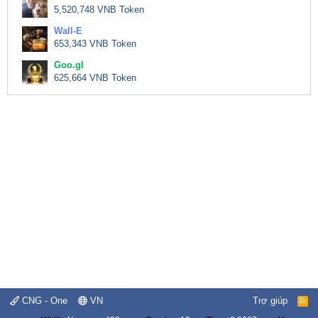
5,520,748 VNB Token
Wall-E
653,343 VNB Token
Goo.gl
625,664 VNB Token
CNG - One
VN
Trợ giúp
R
S