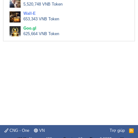
5,520,748 VNB Token
Wall-E
653,343 VNB Token
Goo.gl
625,664 VNB Token
CNG - One
VN
Trợ giúp
R
S