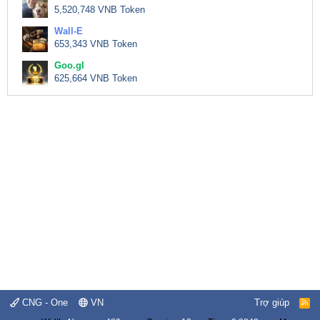
5,520,748 VNB Token
Wall-E
653,343 VNB Token
Goo.gl
625,664 VNB Token
CNG - One
VN
Trợ giúp
R
S