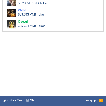
5,520,748 VNB Token
Wall-E
653,343 VNB Token
Goo.gl
625,664 VNB Token
CNG - One
VN
Trợ giúp
R
S