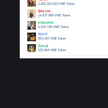
2,002,324,503 VNB Token
Quy Lee
14,837,908 VNB Token
triducdinh
5,520,748 VNB Token
Wall-E
653,343 VNB Token
Goo.gl
625,664 VNB Token