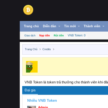
Trang chủ
Diễn đàn
Tin mới
Thành viên
VNB Token: 0
Giao dịch
Nạp tiền
Rút tiền
Trang Chủ
Credits
VNB Token là token trả thưởng cho thành viên khi đăn
Đại gia
Nhiều VNB Token
Admin