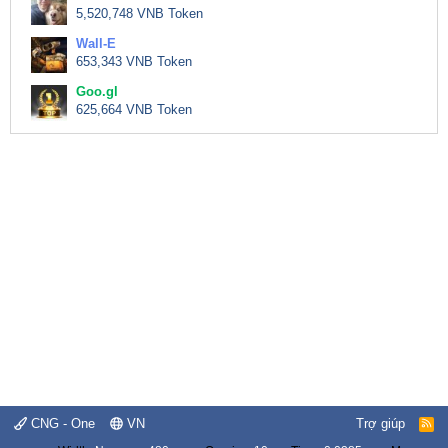
5,520,748 VNB Token
Wall-E
653,343 VNB Token
Goo.gl
625,664 VNB Token
CNG - One
VN
Trợ giúp
R
S