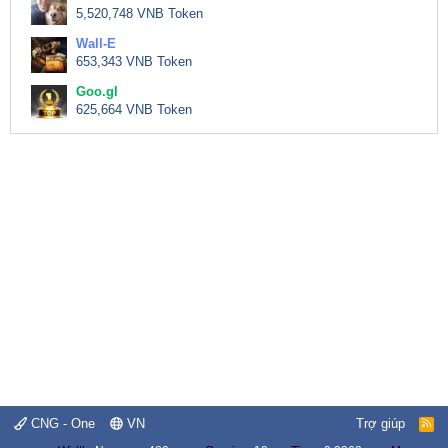
5,520,748 VNB Token
Wall-E
653,343 VNB Token
Goo.gl
625,664 VNB Token
CNG - One
VN
Trợ giúp
R
S