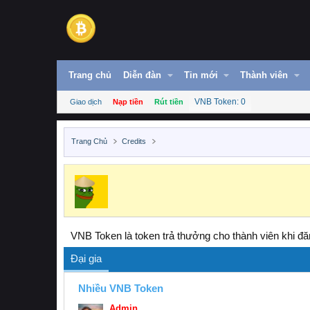
Trang chủ
Diễn đàn
Tin mới
Thành viên
VNB Token: 0
Giao dịch
Nạp tiền
Rút tiền
Trang Chủ
Credits
VNB Token là token trả thưởng cho thành viên khi đăn
Đại gia
Nhiều VNB Token
Admin