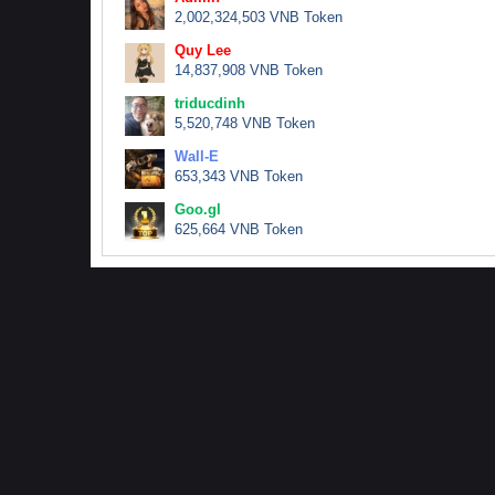
2,002,324,503 VNB Token
Quy Lee
14,837,908 VNB Token
triducdinh
5,520,748 VNB Token
Wall-E
653,343 VNB Token
Goo.gl
625,664 VNB Token