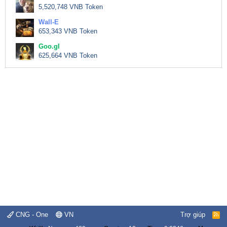
5,520,748 VNB Token
Wall-E
653,343 VNB Token
Goo.gl
625,664 VNB Token
CNG - One
VN
Trợ giúp
R
S