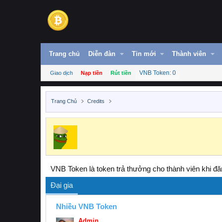
Trang chủ
Diễn đàn
Tin mới
Thành viên
VNB Token: 0
Giao dịch
Nạp tiền
Rút tiền
Trang Chủ
Credits
VNB Token là token trả thưởng cho thành viên khi đăn
Đại gia
Nhiều VNB Token
Admin