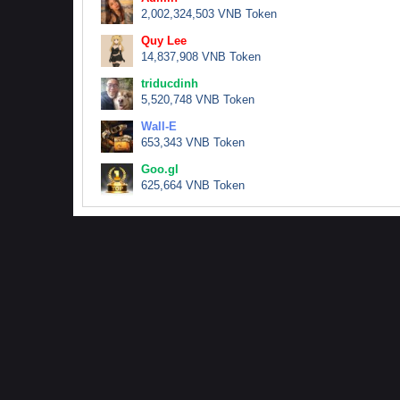
2,002,324,503 VNB Token
Quy Lee
14,837,908 VNB Token
triducdinh
5,520,748 VNB Token
Wall-E
653,343 VNB Token
Goo.gl
625,664 VNB Token