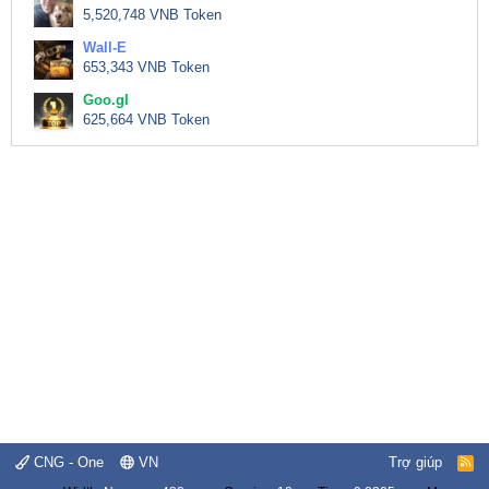
5,520,748 VNB Token
Wall-E
653,343 VNB Token
Goo.gl
625,664 VNB Token
CNG - One
VN
Trợ giúp
R
S