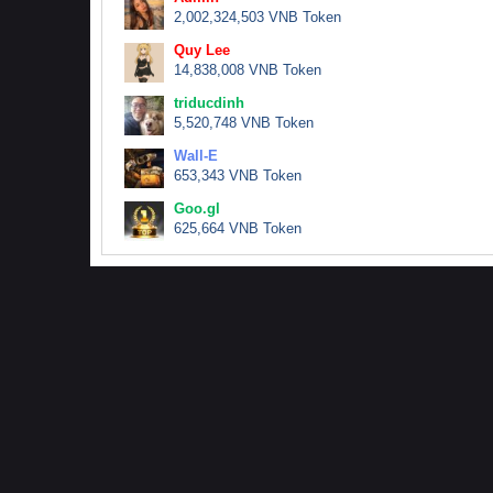
2,002,324,503 VNB Token
Quy Lee
14,838,008 VNB Token
triducdinh
5,520,748 VNB Token
Wall-E
653,343 VNB Token
Goo.gl
625,664 VNB Token