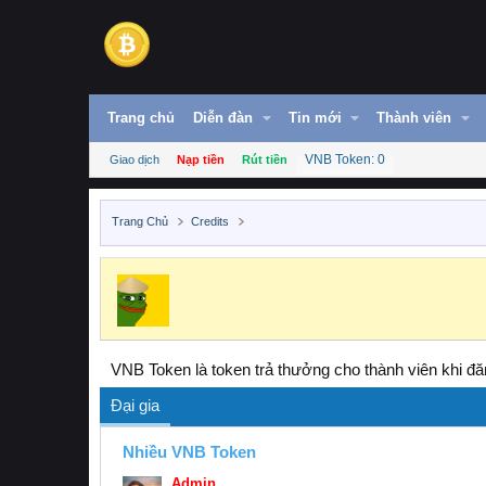
Trang chủ
Diễn đàn
Tin mới
Thành viên
VNB Token: 0
Giao dịch
Nạp tiền
Rút tiền
Trang Chủ
Credits
VNB Token là token trả thưởng cho thành viên khi đăn
Đại gia
Nhiều VNB Token
Admin