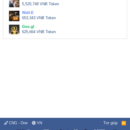
5,520,748 VNB Token
Wall-E
653,343 VNB Token
Goo.gl
625,664 VNB Token
CNG - One
VN
Trợ giúp
R
S