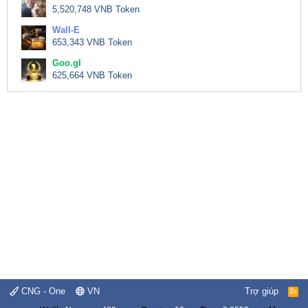
5,520,748 VNB Token
Wall-E
653,343 VNB Token
Goo.gl
625,664 VNB Token
CNG - One
VN
Trợ giúp
R
S