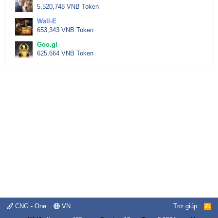
5,520,748 VNB Token
Wall-E
653,343 VNB Token
Goo.gl
625,664 VNB Token
CNG - One
VN
Trợ giúp
R
S