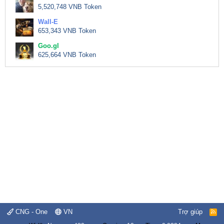
5,520,748 VNB Token
Wall-E
653,343 VNB Token
Goo.gl
625,664 VNB Token
CNG - One
VN
Trợ giúp
R
S