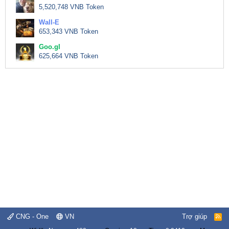
5,520,748 VNB Token
Wall-E
653,343 VNB Token
Goo.gl
625,664 VNB Token
CNG - One
VN
Trợ giúp
R
S