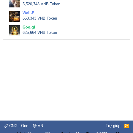
5,520,748 VNB Token
Wall-E
653,343 VNB Token
Goo.gl
625,664 VNB Token
CNG - One
VN
Trợ giúp
R
S