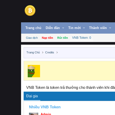
Trang chủ
Diễn đàn
Tin mới
Thành viên
VNB Token: 0
Giao dịch
Nạp tiền
Rút tiền
Trang Chủ
Credits
VNB Token là token trả thưởng cho thành viên khi đăn
Đại gia
Nhiều VNB Token
Admin