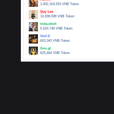
2,002,324,503 VNB Token
Quy Lee
14,838,008 VNB Token
triducdinh
5,520,748 VNB Token
Wall-E
653,343 VNB Token
Goo.gl
625,664 VNB Token