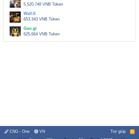
5,520,748 VNB Token
Wall-E
653,343 VNB Token
Goo.gl
625,664 VNB Token
CNG - One
VN
Trợ giúp
R
S