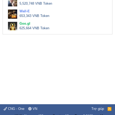
5,520,748 VNB Token
Wall-E
653,343 VNB Token
Goo.gl
625,664 VNB Token
CNG - One
VN
Trợ giúp
R
S