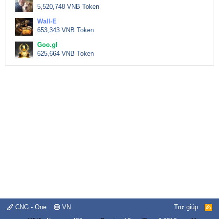
5,520,748 VNB Token
Wall-E
653,343 VNB Token
Goo.gl
625,664 VNB Token
CNG - One
VN
Trợ giúp
R
S