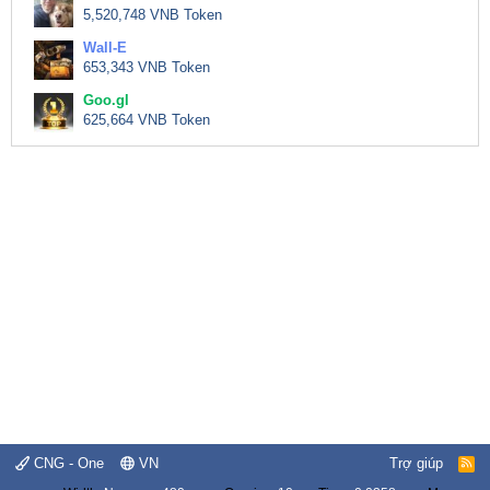
5,520,748 VNB Token
Wall-E
653,343 VNB Token
Goo.gl
625,664 VNB Token
CNG - One
VN
Trợ giúp
R
S