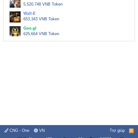
5,520,748 VNB Token
Wall-E
653,343 VNB Token
Goo.gl
625,664 VNB Token
CNG - One
VN
Trợ giúp
R
S