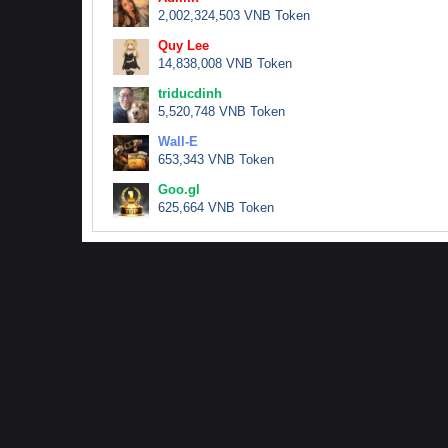
2,002,324,503 VNB Token
Quy Lee
14,838,008 VNB Token
triducdinh
5,520,748 VNB Token
Wall-E
653,343 VNB Token
Goo.gl
625,664 VNB Token