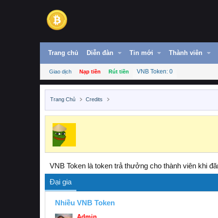
Trang chủ
Diễn đàn
Tin mới
Thành viên
VNB Token: 0
Giao dịch
Nạp tiền
Rút tiền
Trang Chủ
Credits
VNB Token là token trả thưởng cho thành viên khi đăn
Đại gia
Nhiều VNB Token
Admin