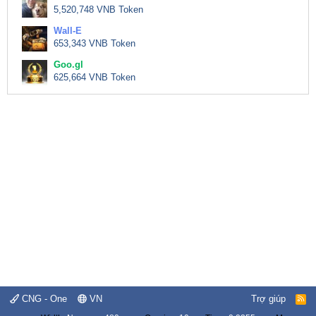
5,520,748 VNB Token
Wall-E
653,343 VNB Token
Goo.gl
625,664 VNB Token
CNG - One
VN
Trợ giúp
R
S