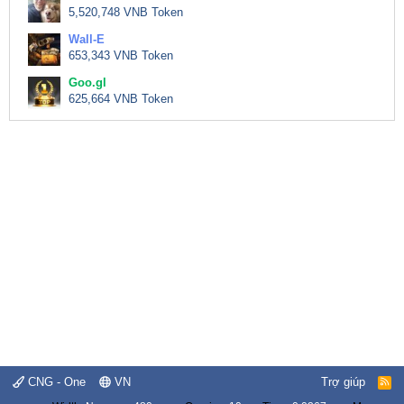
5,520,748 VNB Token
Wall-E
653,343 VNB Token
Goo.gl
625,664 VNB Token
CNG - One
VN
Trợ giúp
R
S