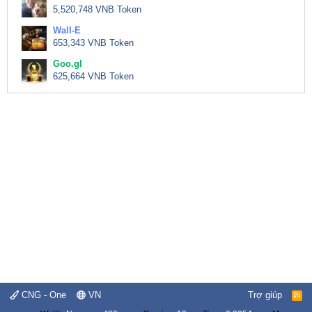
5,520,748 VNB Token
Wall-E
653,343 VNB Token
Goo.gl
625,664 VNB Token
CNG - One
VN
Trợ giúp
R
S