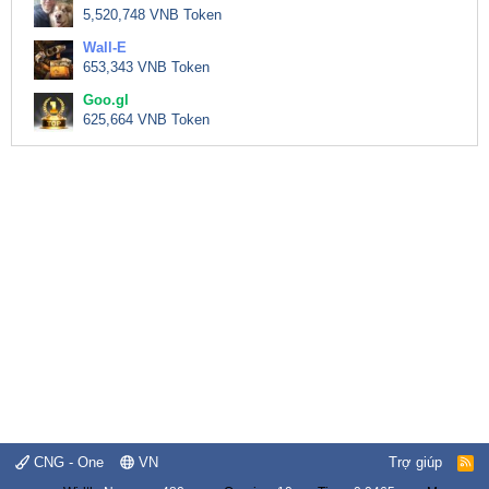
5,520,748 VNB Token
Wall-E
653,343 VNB Token
Goo.gl
625,664 VNB Token
CNG - One
VN
Trợ giúp
R
S