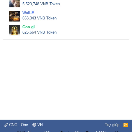
5,520,748 VNB Token
Wall-E
653,343 VNB Token
Goo.gl
625,664 VNB Token
CNG - One
VN
Trợ giúp
R
S