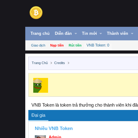
Trang chủ
Diễn đàn
Tin mới
Thành viên
VNB Token: 0
Giao dịch
Nạp tiền
Rút tiền
Trang Chủ
Credits
VNB Token là token trả thưởng cho thành viên khi đăn
Đại gia
Nhiều VNB Token
Admin