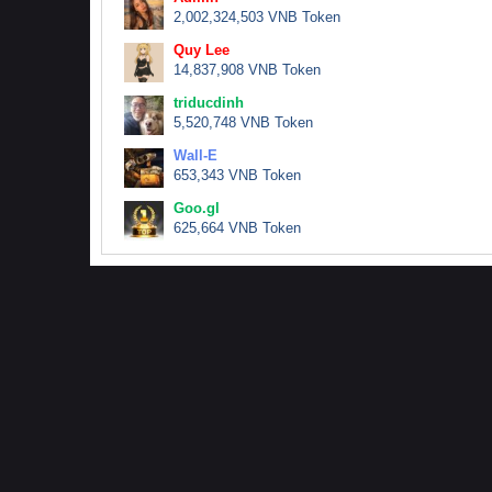
2,002,324,503 VNB Token
Quy Lee
14,837,908 VNB Token
triducdinh
5,520,748 VNB Token
Wall-E
653,343 VNB Token
Goo.gl
625,664 VNB Token