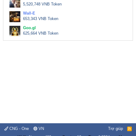
5,520,748 VNB Token
Wall-E
653,343 VNB Token
Goo.gl
625,664 VNB Token
CNG - One
VN
Trợ giúp
R
S