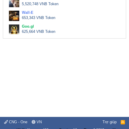
5,520,748 VNB Token
Wall-E
653,343 VNB Token
Goo.gl
625,664 VNB Token
CNG - One
VN
Trợ giúp
R
S