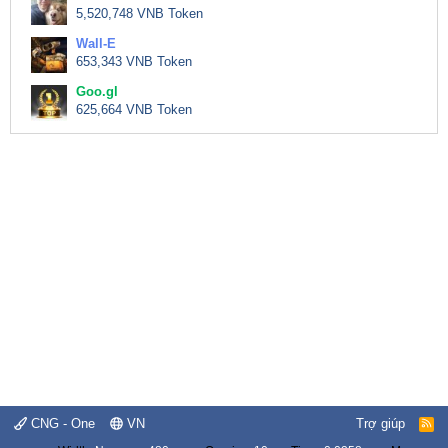
5,520,748 VNB Token
Wall-E
653,343 VNB Token
Goo.gl
625,664 VNB Token
CNG - One
VN
Trợ giúp
R
S