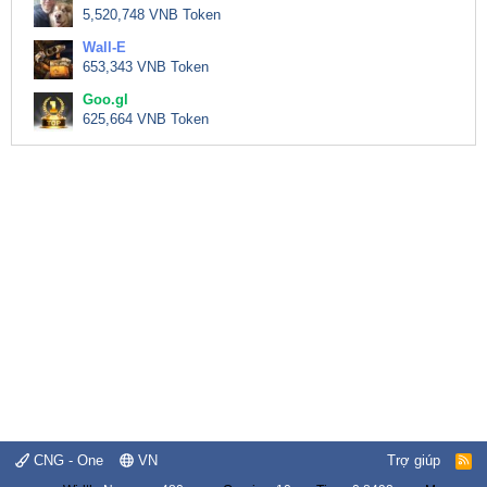
5,520,748 VNB Token
Wall-E
653,343 VNB Token
Goo.gl
625,664 VNB Token
CNG - One
VN
Trợ giúp
R
S