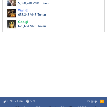
5,520,748 VNB Token
Wall-E
653,343 VNB Token
Goo.gl
625,664 VNB Token
CNG - One
VN
Trợ giúp
R
S