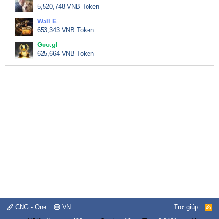
5,520,748 VNB Token
Wall-E
653,343 VNB Token
Goo.gl
625,664 VNB Token
CNG - One
VN
Trợ giúp
R
S