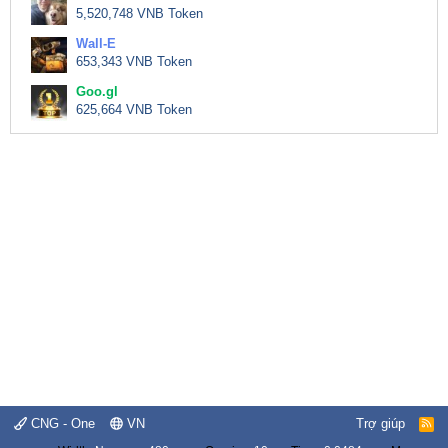
5,520,748 VNB Token
Wall-E
653,343 VNB Token
Goo.gl
625,664 VNB Token
CNG - One
VN
Trợ giúp
R
S