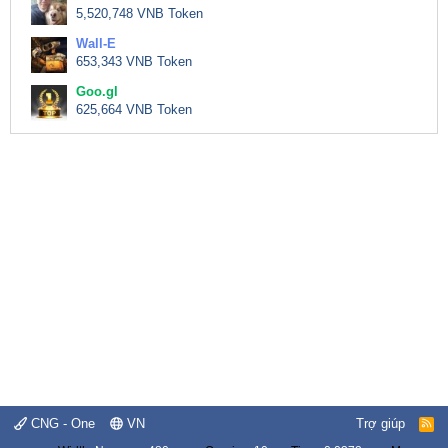
5,520,748 VNB Token
Wall-E
653,343 VNB Token
Goo.gl
625,664 VNB Token
CNG - One
VN
Trợ giúp
R
S