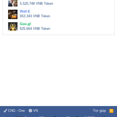
5,520,748 VNB Token
Wall-E
653,343 VNB Token
Goo.gl
625,664 VNB Token
CNG - One
VN
Trợ giúp
R
S