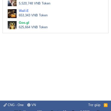
5,520,748 VNB Token
Wall-E
653,343 VNB Token
Goo.gl
625,664 VNB Token
CNG - One
VN
Trợ giúp
R
S