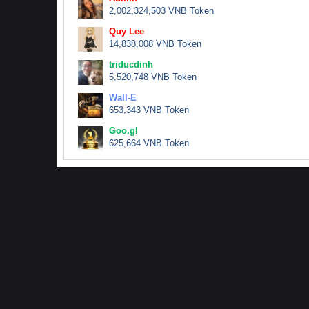
2,002,324,503 VNB Token
Quy Lee
14,838,008 VNB Token
triducdinh
5,520,748 VNB Token
Wall-E
653,343 VNB Token
Goo.gl
625,664 VNB Token