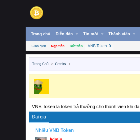
Trang chủ
Diễn đàn
Tin mới
Thành viên
VNB Token: 0
Giao dịch
Nạp tiền
Rút tiền
Trang Chủ
Credits
VNB Token là token trả thưởng cho thành viên khi đăn
Đại gia
Nhiều VNB Token
Admin