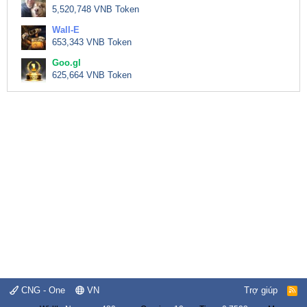
5,520,748 VNB Token
Wall-E
653,343 VNB Token
Goo.gl
625,664 VNB Token
CNG - One
VN
Trợ giúp
R
S