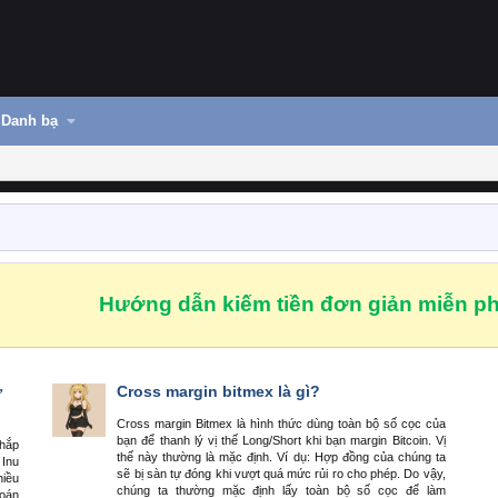
Danh bạ
Hướng dẫn kiếm tiền đơn giản miễn ph
ư
Cross margin bitmex là gì?
Cross margin Bitmex là hình thức dùng toàn bộ số cọc của
bạn để thanh lý vị thế Long/Short khi bạn margin Bitcoin. Vị
khắp
thế này thường là mặc định. Ví dụ: Hợp đồng của chúng ta
 Inu
sẽ bị sàn tự đóng khi vượt quá mức rủi ro cho phép. Do vậy,
hiều
chúng ta thường mặc định lấy toàn bộ số cọc để làm
soán