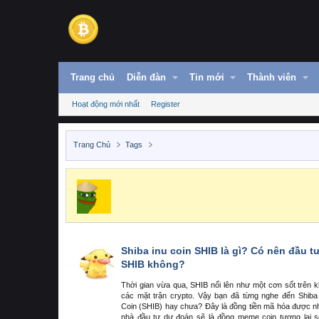
Trang chủ
Diễn đàn
Tin mới
Thành viên
Hoạt động mới nhất
Register
Trang Chủ
Tags
Shiba inu coin SHIB là gì? Có nên đầu t
SHIB không?
Thời gian vừa qua, SHIB nổi lên như một cơn sốt trên 
các mặt trận crypto. Vậy bạn đã từng nghe đến Shiba
Coin (SHIB) hay chưa? Đây là đồng tiền mã hóa được n
nhà đầu tư dự đoán sẽ là đồng meme coin tương lai 